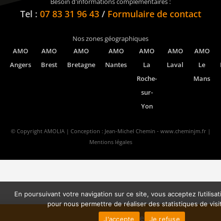
Besoin d'informations complémentaires :
Tel :
07 83 31 96 43
/
Formulaire de contact
Nos zones géographiques
AMO
AMO
AMO
AMO
AMO
AMO
AMO
Angers
Brest
Bretagne
Nantes
La
Laval
Le
Roche-
Mans
sur-
Yon
© Copyright AMOLIA | Conception : Jean-Michel Chemin -
www.cheminjm.fr
|
Mentions légales
En poursuivant votre navigation sur ce site, vous acceptez l’utilisa
pour nous permettre de réaliser des statistiques de visi
Vue carte
J'accepte
Je refuse