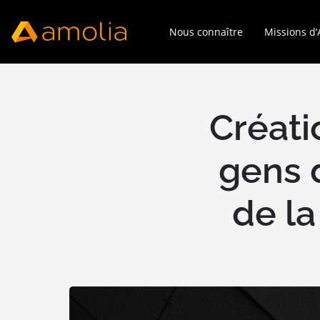
Nous connaître
Missions d
Créati
gens d
de l