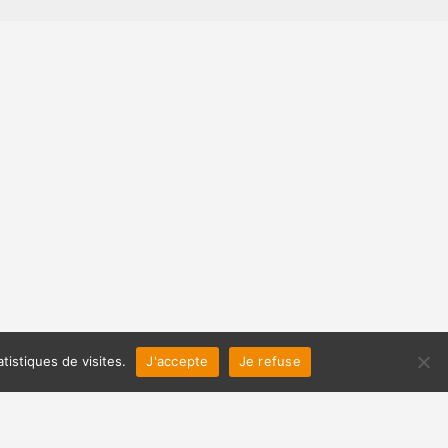
tistiques de visites.
J'accepte
Je refuse