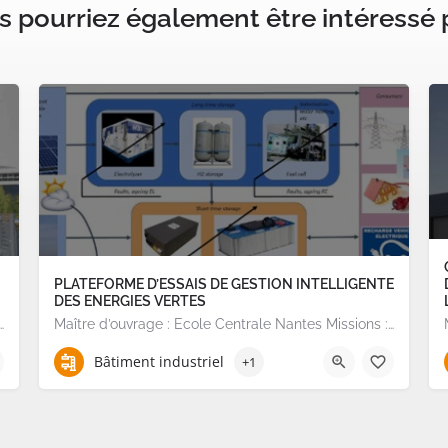
 pourriez également être intéressé p
PLATEFORME D’ESSAIS DE GESTION INTELLIGENTE
DES ENERGIES VERTES
e Nantes Missions : Programmation et Consultation de la MOE sur…
Maître d’ouvrage : Ecole Centrale Nantes Missions : Etudes de préprogrammation, programmation et…
Bâtiment industriel
+1