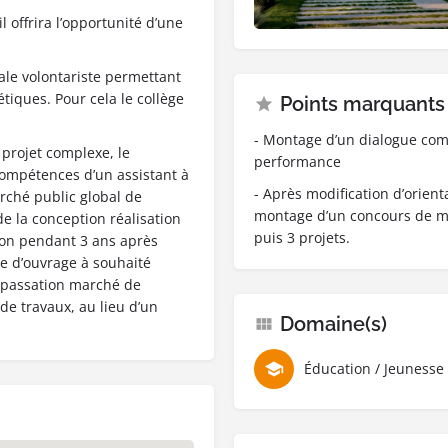
l offrira l’opportunité d’une
le volontariste permettant
iques. Pour cela le collège
Points marquants
- Montage d’un dialogue comp
projet complexe, le
performance
compétences d’un assistant à
- Après modification d’orient
rché public global de
montage d’un concours de ma
e la conception réalisation
puis 3 projets.
tion pendant 3 ans après
e d’ouvrage à souhaité
a passation marché de
e travaux, au lieu d’un
Domaine(s)
Éducation / Jeunesse