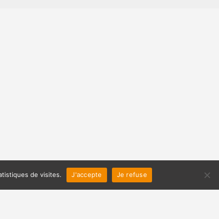
tistiques de visites.
J'accepte
Je refuse