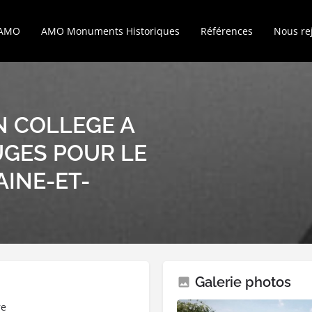
’AMO
AMO Monuments Historiques
Références
Nous re
N COLLEGE A
GES POUR LE
INE-ET-
Galerie photos
re