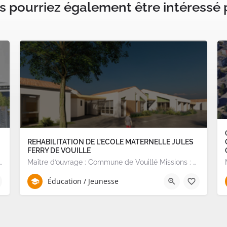
 pourriez également être intéressé p
REHABILITATION DE L’ECOLE MATERNELLE JULES
FERRY DE VOUILLE
e Nantes Missions : Programmation et Consultation de la MOE sur…
Maître d’ouvrage : Commune de Vouillé Missions : Consultation PI, suivi conception, consultation des…
Éducation / Jeunesse