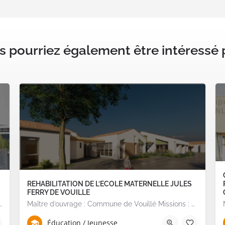
 pourriez également être intéressé p
REHABILITATION DE L’ECOLE MATERNELLE JULES
FERRY DE VOUILLE
e Nantes Missions : Programmation et Consultation de la MOE sur…
Maître d’ouvrage : Commune de Vouillé Missions : Consultation PI, suivi conception, consultation des…
Éducation / Jeunesse