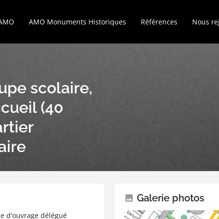
’AMO
AMO Monuments Historiques
Références
Nous re
upe scolaire,
cueil (40
rtier
aire
Galerie photos
ise d'ouvrage délégué