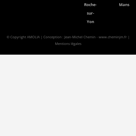
Roche-
Mans
sur-
Yon
© Copyright AMOLIA | Conception : Jean-Michel Chemin -
www.cheminjm.fr
|
Mentions légales