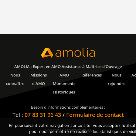
AMOLIA : Expert en AMO Assistance à Maîtrise d'Ouvrage
Nous
Missions
AMO
Références
Nous
Ac
connaître
d’AMO
Monuments
rejoindre
Historiques
Besoin d'informations complémentaires :
Tel :
07 83 31 96 43
/
Formulaire de contact
En poursuivant votre navigation sur ce site, vous acceptez l’utilisa
Nos zones géographiques
pour nous permettre de réaliser des statistiques de visi