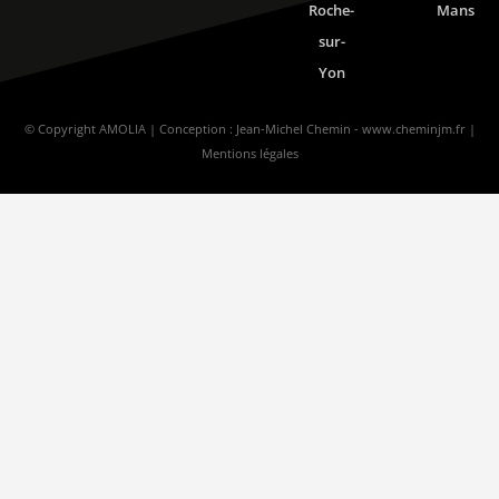
Roche-
Mans
sur-
Yon
© Copyright AMOLIA | Conception : Jean-Michel Chemin -
www.cheminjm.fr
|
Mentions légales